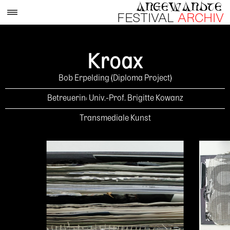
Skip
ANGEWANDTE
to
FESTIVAL
ARCHIV
content
Kroax
Bob Erpelding (Diploma Project)
Betreuerin: Univ.-Prof. Brigitte Kowanz
Transmediale Kunst