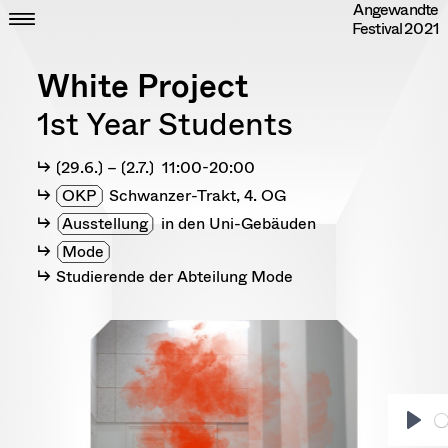
Angewandte
Skip
CLOSE
ZEIT
Festival
2021
to
ORT
content
DIPLOME
White Project
RANDOM
INFO
1st Year Students
IMPRESSUM
DATENSCHUTZ
〔29.6.〕 – 〔2.7.〕 11:00-20:00
OKP
Schwanzer-Trakt, 4. OG
Ausstellung
in den Uni-Gebäuden
Mode
Studierende der Abteilung Mode
Play