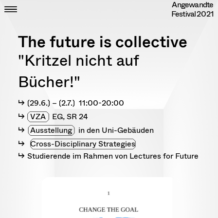
Angewandte
Skip
CLOSE
ZEIT
Festival
2021
to
ORT
content
DIPLOME
The future is collective
RANDOM
INFO
"Kritzel nicht auf
IMPRESSUM
DATENSCHUTZ
Bücher!"
〔29.6.〕 – 〔2.7.〕 11:00-20:00
VZA
EG, SR 24
Ausstellung
in den Uni-Gebäuden
Cross-Disciplinary Strategies
Studierende im Rahmen von Lectures for Future