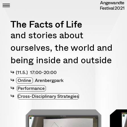
Angewandte
Skip
CLOSE
ZEIT
Festival
2021
to
ORT
content
DIPLOME
The Facts of Life
RANDOM
INFO
and stories about
IMPRESSUM
DATENSCHUTZ
ourselves, the world and
being inside and outside
〔11.5.〕 17:00-20:00
Online
Arenbergpark
Performance
Cross-Disciplinary Strategies