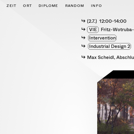
Skip
ZEIT
ORT
DIPLOME
RANDOM
INFO
to
content
CLOSE
〔2.7.〕 12:00-14:00
VIE
Fritz-Wotruba
Intervention
Industrial Design 2
Max Scheidl, Abschlu