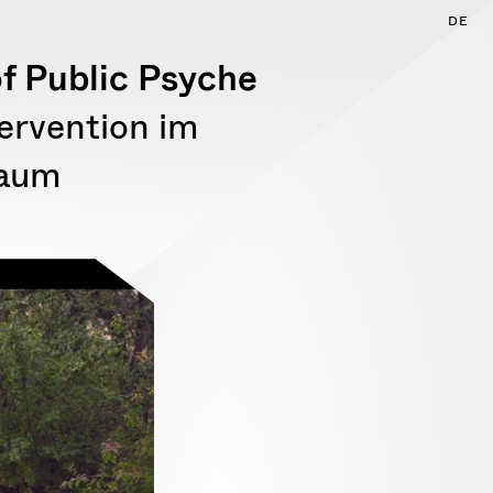
DE
of Public Psyche
tervention im
Raum