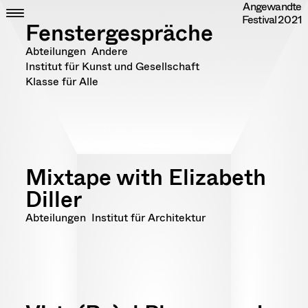
Angewandte
Skip
CLOSE
ZEIT
Festival
2021
to
ORT
Fenstergespräche
content
DIPLOME
Abteilungen
Andere
RANDOM
Institut für Kunst und Gesellschaft
INFO
Klasse für Alle
IMPRESSUM
DATENSCHUTZ
Mixtape with Elizabeth
Diller
Abteilungen
Institut für Architektur