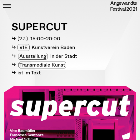
Angewandte
Skip
CLOSE
ZEIT
Festival
2021
to
ORT
content
DIPLOME
SUPERCUT
RANDOM
INFO
〔2.7.〕 15:00-20:00
IMPRESSUM
DATENSCHUTZ
VIE
Kunstverein Baden
Ausstellung
in der Stadt
Transmediale Kunst
ist im Text