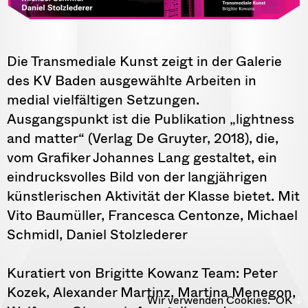
Die Transmediale Kunst zeigt in der Galerie
des KV Baden ausgewählte Arbeiten in
medial vielfältigen Setzungen.
Ausgangspunkt ist die Publikation „lightness
and matter“ (Verlag De Gruyter, 2018), die,
vom Grafiker Johannes Lang gestaltet, ein
eindrucksvolles Bild von der langjährigen
künstlerischen Aktivität der Klasse bietet. Mit
Vito Baumüller, Francesca Centonze, Michael
Schmidl, Daniel Stolzlederer
Kuratiert von Brigitte Kowanz Team: Peter
Kozek, Alexander Martinz, Martina Menegon,
Wir verwenden Cookies.
OK