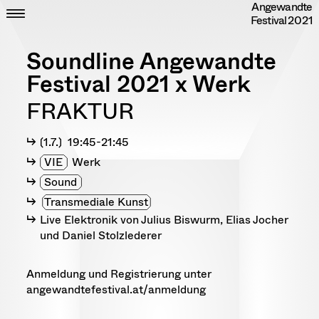
Angewandte
Skip
CLOSE
ZEIT
Festival
2021
to
ORT
content
DIPLOME
Soundline Angewandte
RANDOM
INFO
Festival 2021 x Werk
IMPRESSUM
FRAKTUR
DATENSCHUTZ
〔1.7.〕 19:45-21:45
VIE
Werk
Sound
Transmediale Kunst
Live Elektronik von Julius Biswurm, Elias Jocher
und Daniel Stolzlederer
Anmeldung und Registrierung unter
angewandtefestival.at/anmeldung