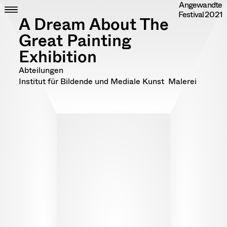
Angewandte
Skip
CLOSE
ZEIT
Festival
2021
to
ORT
A Dream About The
content
DIPLOME
Great Painting
RANDOM
Exhibition
INFO
IMPRESSUM
Abteilungen
DATENSCHUTZ
Institut für Bildende und Mediale Kunst
Malerei