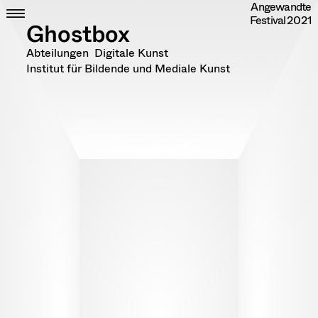
Angewandte
Skip
CLOSE
ZEIT
Festival
2021
to
ORT
Ghostbox
content
DIPLOME
Abteilungen
Digitale Kunst
RANDOM
Institut für Bildende und Mediale Kunst
INFO
IMPRESSUM
DATENSCHUTZ