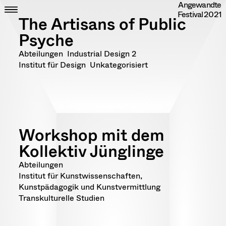
Angewandte
Skip
CLOSE
ZEIT
Festival
2021
to
ORT
The Artisans of Public
content
DIPLOME
Psyche
RANDOM
INFO
Abteilungen
Industrial Design 2
IMPRESSUM
Institut für Design
Unkategorisiert
DATENSCHUTZ
Workshop mit dem
Kollektiv Jünglinge
Abteilungen
Institut für Kunstwissenschaften,
Kunstpädagogik und Kunstvermittlung
Transkulturelle Studien