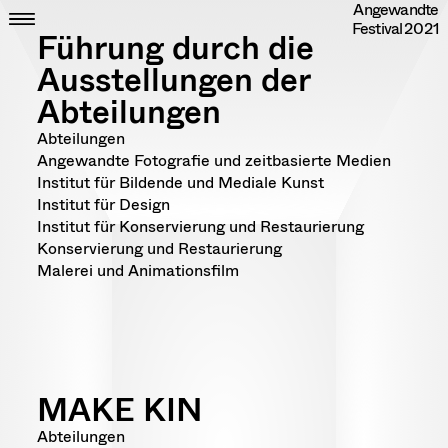
Angewandte
Skip
CLOSE
ZEIT
Festival
2021
to
ORT
Führung durch die
content
DIPLOME
Ausstellungen der
RANDOM
Abteilungen
INFO
IMPRESSUM
Abteilungen
DATENSCHUTZ
Angewandte Fotografie und zeitbasierte Medien
Institut für Bildende und Mediale Kunst
Institut für Design
Institut für Konservierung und Restaurierung
Konservierung und Restaurierung
Malerei und Animationsfilm
MAKE KIN
Abteilungen