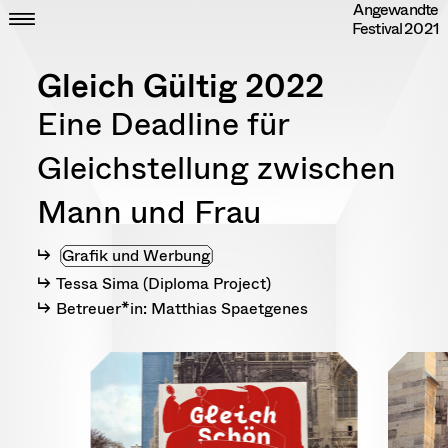
Angewandte
Skip
CLOSE
ZEIT
Festival
2021
to
ORT
content
DIPLOME
Gleich Gültig 2022
RANDOM
INFO
Eine Deadline für
IMPRESSUM
DATENSCHUTZ
Gleichstellung zwischen
Mann und Frau
Grafik und Werbung
Tessa Sima (Diploma Project)
Betreuer*in: Matthias Spaetgenes