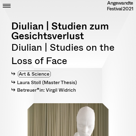
Angewandte
Skip
CLOSE
ZEIT
Festival
2021
to
ORT
content
DIPLOME
Diulian | Studien zum
RANDOM
INFO
Gesichtsverlust
IMPRESSUM
Diulian | Studies on the
DATENSCHUTZ
Loss of Face
Art & Science
Laura Stoll (Master Thesis)
Betreuer*in: Virgil Widrich