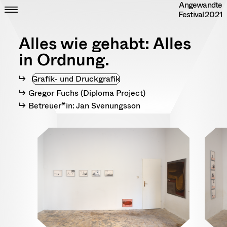
Angewandte
Skip
CLOSE
ZEIT
Festival
2021
to
ORT
content
DIPLOME
Alles wie gehabt: Alles
RANDOM
INFO
in Ordnung.
IMPRESSUM
DATENSCHUTZ
Grafik- und Druckgrafik
Gregor Fuchs (Diploma Project)
Betreuer*in: Jan Svenungsson